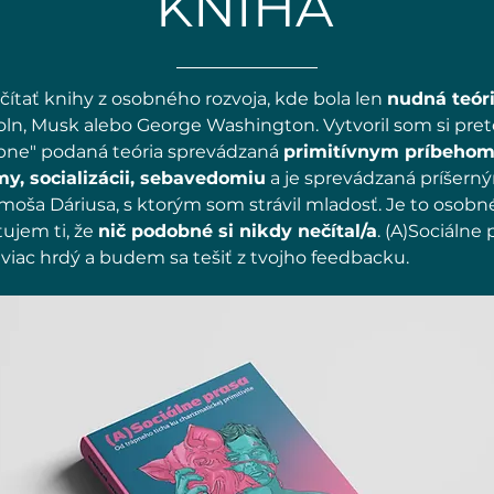
KNIHA
ítať knihy z osobného rozvoja, kde bola len
nudná teór
oln, Musk alebo George Washington. Vytvoril som si pre
pne" podaná teória sprevádzaná
primitívnym príbeho
my, socializácii, sebavedomiu
a je sprevádzaná príšer
oša Dáriusa, s ktorým som strávil mladosť. Je to osobn
tujem ti, že
nič podobné si nikdy nečítal/a
. (A)Sociálne 
jviac hrdý a budem sa tešiť z tvojho feedbacku.