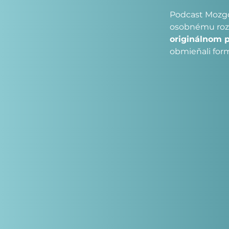
Podcast Mozgov
osobnému rozv
originálnom 
obmieňali form