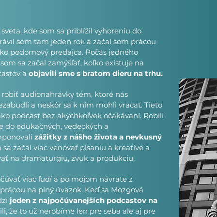
sveta, kde som sa priblížil vyhoreniu do
ávil som tam jeden rok a začal som prácou
ako podomový predajca. Počas jedného
om sa začal zamýšľať, koľko existuje na
castov a
objavili sme s bratom dieru na trhu.
 robiť audionahrávky tém, ktoré nás
zabudli a neskôr sa k nim mohli vracať. Tieto
ko podcast bez akýchkoľvek očakávaní. Robili
me do edukačných, vedeckých a
mponovali
zážitky z nášho života a nevkusný
m sa začal viac venovať písaniu a kreatíve a
ovať na dramaturgiu, zvuk a produkciu.
čúvať viac ľudí a po mojom návrate z
u prácou na plný úväzok. Keď sa Mozgová
dzi
jeden z najpočúvanejších podcastov na
li, že to už nerobíme len pre seba ale aj pre