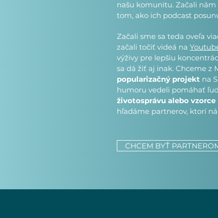
našu komunitu. Začali nám t
tom, ako ich podcast posunu
Začali sme sa teda oveľa vi
začali točiť videá na
Youtub
výživy pre lepšiu koncentrá
sa dá žiť aj inak. Chceme z 
popularizačný projekt
na S
humoru vedeli pomáhať ľ
životosprávu alebo vzorce
hľadáme partnerov, ktorí n
CHCEM BYŤ PARTNERO