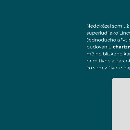
Nedokázal som už č
superľudí ako Linc
Jednoducho a "vti
budovaniu
chariz
môjho blízkeho kam
primitívne a garan
čo som v živote na