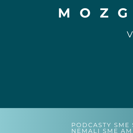
MOZG
PODCASTY SME S
NEMALI SME AM