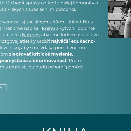
otiž chodiť správy od ľudí z našej komunity o
l a v akých situáciách im pomohol.
ac venovať aj sociálnym sieťam, LinkedINu a
e
. Tiež sme napísali
Knihu
a vytvorili doplnok
ciu a focus
Notropy
, aby sme ľuďom ukázali, že
Mozgovej atletiky urobiť
najväčší edukačno-
lovensku, aby sme vďaka primitívnemu
uďom
zlepšovať kritické myslenie,
 premýšľania a informovanosť
. Preto
ám s touto víziou budú ochotní pomôcť.
M