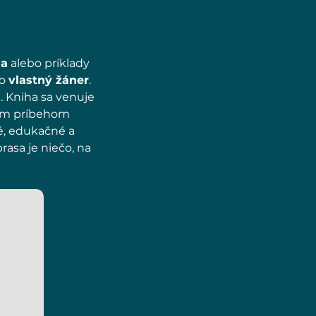
ia
alebo príklady
to
vlastný žáner
.
m
. Kniha sa venuje
ným príbehom
é, edukačné a
prasa je niečo, na