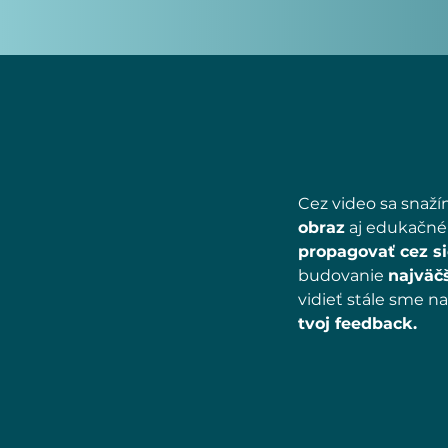
Cez video sa snaží
obraz
aj edukačné 
propagovať cez si
budovanie
najväč
vidieť stále sme na
tvoj feedback.