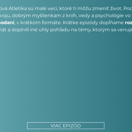
á Atletika sú malé veci, ktoré ti môžu zmeniť život. Po
oju, dobrým myšlienkam z kníh, vedy a psychológie vo
podaní
, v krátkom formáte. Krátke epizódy dopĺňame
ro
át a doplnili iné uhly pohľadu na témy, ktorým sa venu
VIAC EPIZÓD