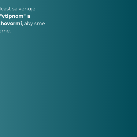
dcast sa venuje
"vtipnom" a
zhovormi
, aby sme
jeme.