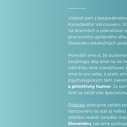
Utiekol som z korporátneho 
Kanadského Vancouveru. Str
na strechách a pokračoval 
pracovného upršaného dňa s
Slovensku edukačných pod
Povedali sme si, že budeme
zaujímajú, aby sme na ne ne
nahrávky sme zverejňovali a
sme to pre seba, a preto s
psychologických tém zako
a primitívny humor
. Ja so
brat sa začal viac špecializ
Podcast
postupne začalo po
Vancouveru sa stal aj našo
atletika neskôr zaradila me
Slovensku
, tak sme pochopi