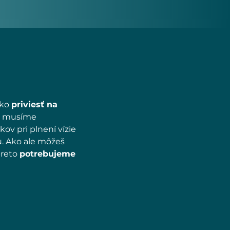
ako
priviesť na
ho musíme
ov pri plnení vízie
. Ako ale môžeš
preto
potrebujeme